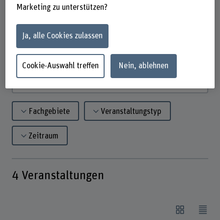
Marketing zu unterstützen?
perfekt, um Kontakte zu knüpfen, sich
weiterzubilden und die Verbindung zur
Ja, alle Cookies zulassen
BFH zu pflegen.
Cookie-Auswahl treffen
Nein, ablehnen
Suchbegriff eingeben
Fachgebiete
Veranstaltungstyp
Zeitraum
4
Veranstaltungen