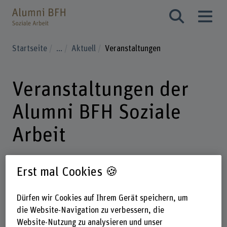
Startseite
...
Aktuell
Veranstaltungen
Veranstaltungen der
Alumni BFH Soziale
Arbeit
Erst mal Cookies 🍪
Der Alumniverein BFH Soziale Arbeit
bietet zahlreiche Events, von
Dürfen wir Cookies auf Ihrem Gerät speichern, um
Fachvorträgen bis zu Netzwerktreffen.
die Website-Navigation zu verbessern, die
Hier finden Sie alle Veranstaltungen –
Website-Nutzung zu analysieren und unser