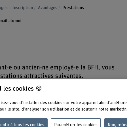
ages + Inscription
Avantages
Prestations
mail alumni
ant-e ou ancien-ne employé-e la BFH, vous
estations attractives suivantes.
 les cookies 🍪
isez-vous d'installer des cookies sur votre appareil afin d'améliore
sur le site, d'analyser son utilisation et de soutenir notre marketin
entir à tous les cookies
Paramétrer les cookies
Non, refu