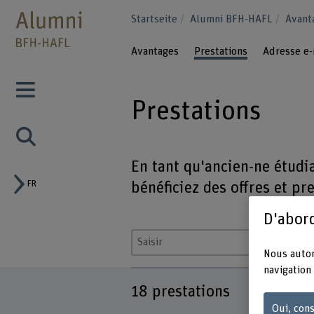
Startseite
Alumni BFH-HAFL
Avant
Avantages
Prestations
Adresse e-
Prestations
En tant qu'ancien-ne étudi
FR
bénéficiez des offres et pr
D'abord
Saisir un terme
Nous autor
navigation 
18
prestations
Oui, cons