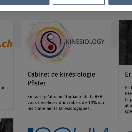
Cabinet de kinésiologie
Er
Pfister
’un
En 
BFH
En tant qu’alumni étudiante de la BFH,
la 
vous bénéficiez d’un rabais de 10% sur
abo
les traitements kinésiologiques.
spé