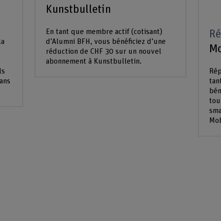
Kunstbulletin
En tant que membre actif (cotisant)
Ré
la
d’Alumni BFH, vous bénéficiez d’une
Mo
réduction de CHF 30 sur un nouvel
abonnement à Kunstbulletin.
ls
Rép
dans
tan
bén
tou
sma
Mob