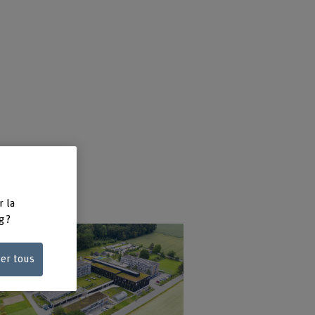
s
,
r la
g ?
ser tous