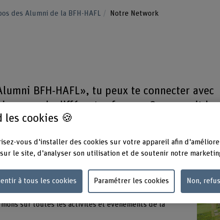
pos des Alumni de la BFH-HAFL
Notre Network
lumni BFH-HAFL», tu peux te connecter avec
cien-ne-s de différentes façons. Que ce soit lor
 les cookies 🍪
à un «HAFL Connect», sur les réseaux sociaux
rat ou directement par le bureau.
isez-vous d'installer des cookies sur votre appareil afin d'améliore
sur le site, d'analyser son utilisation et de soutenir notre marketin
entir à tous les cookies
Paramétrer les cookies
Non, refu
FL, tu peux échanger avec d'autres alumni sur notre
ormons sur toutes les activités et événements de la