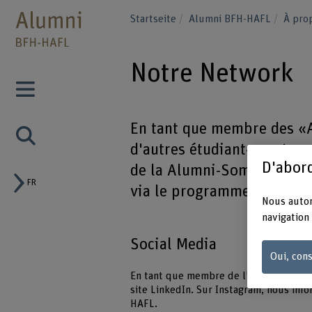
Startseite
Alumni BFH-HAFL
À pro
Notre Network
En tant que membre des «A
d'autres étudiant-e-s et an
D'abord
de la Alumni-Sommerfest, 
FR
via le programme de mento
Nous autor
navigation 
Social Media
Oui, cons
En tant que membre de l'Alumni BFH-HA
site LinkedIn. Sur Instagram, nous inf
HAFL.