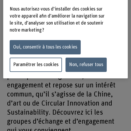
association.
Nous autorisez-vous d'installer des cookies sur
votre appareil afin d'améliorer la navigation sur
Les groupes d’intérêt d’alumni sont
le site, d'analyser son utilisation et de soutenir
des communautés placées sous l’égide
notre marketing ?
de l’association faitière des alumni – à
Oui, consentir à tous les cookies
la différence des associations d’alumni
qui ne sont pas dotées d’une
Paramétrer les cookies
Non, refuser tous
personnalité juridique propre. La
participation est gratuite, sans
engagement et repose sur un intérêt
commun, qu’il s’agisse de la Chine,
d’art ou de Circular Innovation and
Sustainability. Découvrez ici les
groupes d’échange et d’engagement
qui vous conviennent.