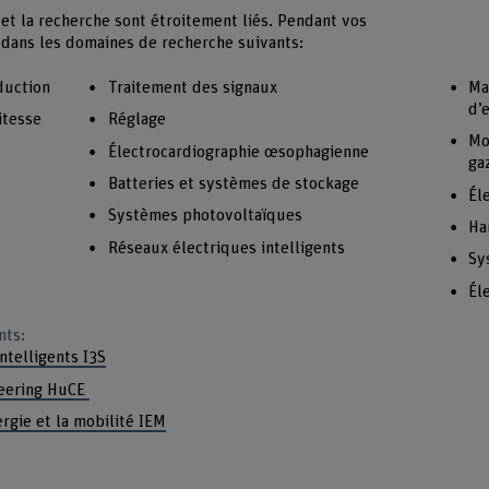
 et la recherche sont étroitement liés. Pendant vos
 dans les domaines de recherche suivants:
duction
Traitement des signaux
Ma
d’
itesse
Réglage
Mo
Électrocardiographie œsophagienne
ga
Batteries et systèmes de stockage
Él
Systèmes photovoltaïques
Ha
Réseaux électriques intelligents
Sy
Él
nts:
ntelligents I3S
neering HuCE
ergie et la mobilité IEM