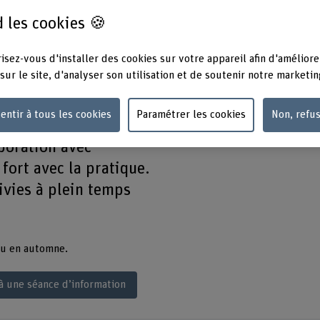
 les cookies 🍪
triques, énergie et
eaux de
isez-vous d'installer des cookies sur votre appareil afin d'améliore
Transfert de connaissances gara
aperçu de la filière MSc Enginee
sur le site, d'analyser son utilisation et de soutenir notre marketin
èmes embarqués: la
 éventail de sujets.
entir à tous les cookies
Paramétrer les cookies
Non, refu
 unité de recherche
aboration avec
 fort avec la pratique.
ivies à plein temps
u en automne.
 à une séance d’information