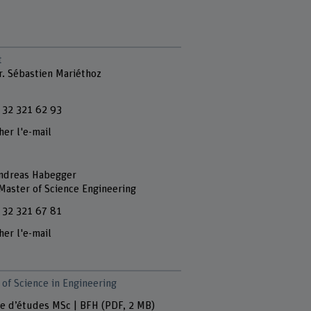
t
r. Sébastien Mariéthoz
 32 321 62 93
her l'e-mail
Andreas Habegger
 Master of Science Engineering
 32 321 67 81
her l'e-mail
of Science in Engineering
e d’études MSc | BFH
(PDF, 2 MB)