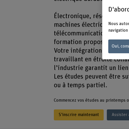
D'abord
Électronique, réseaux élec
machines électriques, rés
Nous autor
navigation 
télécommunications, syst
formation propose un large
Oui, cons
Votre intégration dans une
travaillant en étroite coll
l’industrie garantit un lien
Les études peuvent être su
ou à temps partiel.
Commencez vos études au printemps o
S'inscrire maintenant
Assister