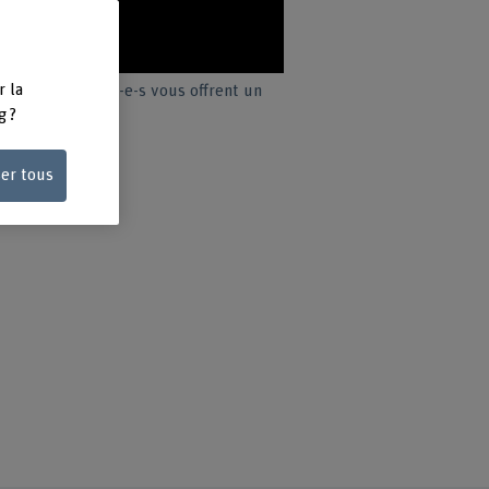
r la
nti: des étudiant-e-s vous offrent un
ring.
g ?
ser tous