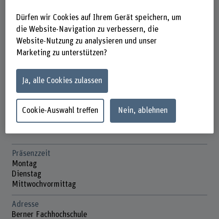
Dürfen wir Cookies auf Ihrem Gerät speichern, um
die Website-Navigation zu verbessern, die
Website-Nutzung zu analysieren und unser
Prof. Dr. Verena Stahl
Marketing zu unterstützen?
Dozentin
Ja, alle Cookies zulassen
Kontakt
Cookie-Auswahl treffen
Nein, ablehnen
+41 31 848 41 35
E-Mail anzeigen
Präsenzzeit
Montag
Dienstag
Mittwochvormittag
Adresse
Berner Fachhochschule