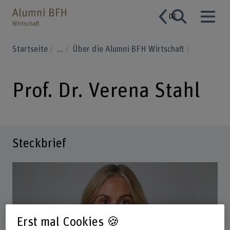
DE
Startseite
...
Über die Alumni BFH Wirtschaft
Prof. Dr. Verena Stahl
Steckbrief
Erst mal Cookies 🍪