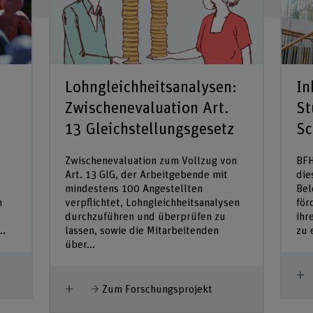
Lohngleichheitsanalysen:
In
Zwischenevaluation Art.
St
13 Gleichstellungsgesetz
Sc
Zwischenevaluation zum Vollzug von
BFH
Art. 13 GlG, der Arbeitgebende mit
die
mindestens 100 Angestellten
Bel
n
verpflichtet, Lohngleichheitsanalysen
för
durchzuführen und überprüfen zu
ihr
..
lassen, sowie die Mitarbeitenden
zu 
über...
M
Mehr anzeigen
Zum Forschungsprojekt