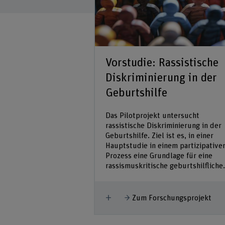
trierte
Vorstudie: Rassistische
 HR Sourcing
Diskriminierung in der
 Schweizer
Geburtshilfe
n
Das Pilotprojekt untersucht
rassistische Diskriminierung in der
 Sourcing Software
Geburtshilfe. Ziel ist es, in einer
kruitierung
Hauptstudie in einem partizipative
Prozess eine Grundlage für eine
rassismuskritische geburtshilfliche.
hungsprojekt
Mehr anzeigen
Zum Forschungsprojekt