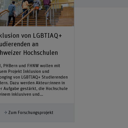
klusion von LGBTIAQ+
Arbeitssituati
udierenden an
Wohlbefinden 
hweizer Hochschulen
Personen in d
, PHBern und FHNW wollen mit
In dieser Vorstudie s
sem Projekt Inklusion und
von trans und nonbi
onging von LGBTIAQ+ Studierenden
ganzheitlich erfasst
dern. Dazu werden Akteur:innen in
Ziel partizipativ Ma
er Aufgabe gestärkt, die Hochschule
Verbesserung der Le
einem inklusiven und...
psychischen Gesundhe
ehr anzeigen
Mehr anzeigen
Zum Forschungsprojekt
Zum Forschu