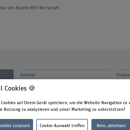
ber die Alumni BFH Wirtschaft
Kontakt
Präsen
Monta
+41 31 848 65 49
Dienst
l Cookies 🍪
Mittwo
E-Mail anzeigen
Donner
 Cookies auf Ihrem Gerät speichern, um die Website-Navigation zu 
Links
Adress
e-Nutzung zu analysieren und unser Marketing zu unterstützen?
Berner
www.bfh.ch/de/forschung/forschungsberei
Wirtsch
che/new-work/
Cookies zulassen
Cookie-Auswahl treffen
Nein, ablehnen
Instit