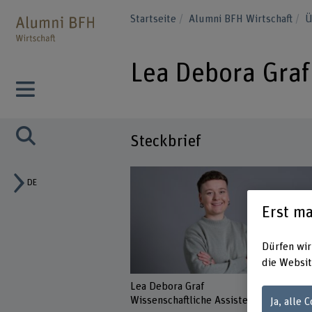
Startseite
Alumni BFH Wirtschaft
Ü
Lea Debora Graf
Steckbrief
DE
Erst ma
Dürfen wir
die Websit
Lea Debora Graf
Wissenschaftliche Assistentin
Ja, alle 