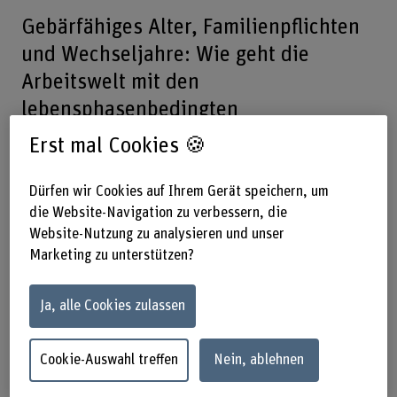
Gebärfähiges Alter, Familienpflichten
und Wechseljahre: Wie geht die
Arbeitswelt mit den
lebensphasenbedingten
Herausforderungen von
Erst mal Cookies 🍪
Arbeitnehmerinnen um und wie kann
die Zukunft diesbezüglich gestaltet
Dürfen wir Cookies auf Ihrem Gerät speichern, um
die Website-Navigation zu verbessern, die
werden? Diese Fragen versuchen wir
Website-Nutzung zu analysieren und unser
im Rahmen eines Zukunftszmorgen zu
Marketing zu unterstützen?
beantworten.
Ja, alle Cookies zulassen
28.05.2026, 8.00–9.30 Uhr –
Effingerstrasse 47, Raum E102
Cookie-Auswahl treffen
Nein, ablehnen