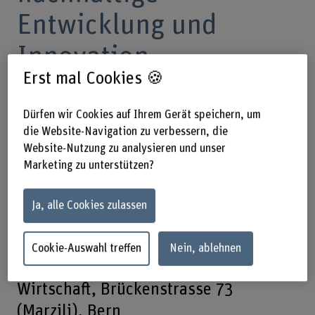
Entwicklung und
Innovation
Erst mal Cookies 🍪
Nachhaltige Ernährung ist leichter
Dürfen wir Cookies auf Ihrem Gerät speichern, um
die Website-Navigation zu verbessern, die
gesagt als getan. Wie soziale
Website-Nutzung zu analysieren und unser
Innovationen helfen können, zeigt
Marketing zu unterstützen?
unser Auftaktanlass der Reihe Impact
& Connect für alle Studierenden,
Ja, alle Cookies zulassen
Alumni und weiteren Interessierten.
Cookie-Auswahl treffen
Nein, ablehnen
23.10.2025, 18.00–20.00 Uhr – BFH
Wirtschaft, Brückenstrasse 73
(Marzili), Bern