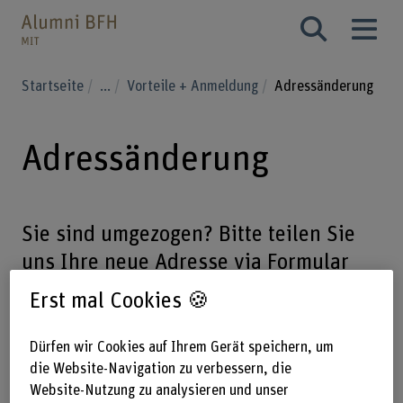
Startseite
...
Vorteile + Anmeldung
Adressänderung
Adressänderung
Sie sind umgezogen? Bitte teilen Sie
uns Ihre neue Adresse via Formular
mit und verpassen Sie keine
Erst mal Cookies 🍪
Neuigkeiten der Alumni BFH-MIT.
Dürfen wir Cookies auf Ihrem Gerät speichern, um
die Website-Navigation zu verbessern, die
Adressänderung
Website-Nutzung zu analysieren und unser