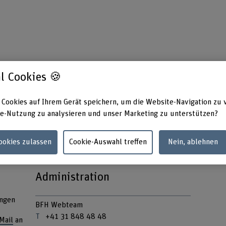
l Cookies 🍪
r Fachhochschule BFH betrieben. Die BFH ist
 Cookies auf Ihrem Gerät speichern, um die Website-Navigation zu 
nal anerkannte Fachhochschule der Schweiz für
e-Nutzung zu analysieren und unser Marketing zu unterstützen?
erantwortlich denkende und handelnde
Cookies zulassen
Cookie-Auswahl treffen
Nein, ablehnen
Administration
ungen
BFH Webteam
+41 31 848 48 48
Mail
an