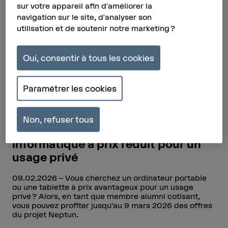
sur votre appareil afin d'améliorer la
navigation sur le site, d'analyser son
utilisation et de soutenir notre marketing ?
Oui, consentir à tous les cookies
Paramétrer les cookies
Non, refuser tous
News
Projet Neptun: du matériel
informatique à prix réduit pour un
usage privé
09.02.2026
Vous cherchez un ordinateur portable
ou une tablette à prix avantageux pour un usage
privé ? Alors, en tant que membre alumni cotisant,
vous pouvez profiter jusqu’au 9 mars 2026 des offres
du projet Neptun.