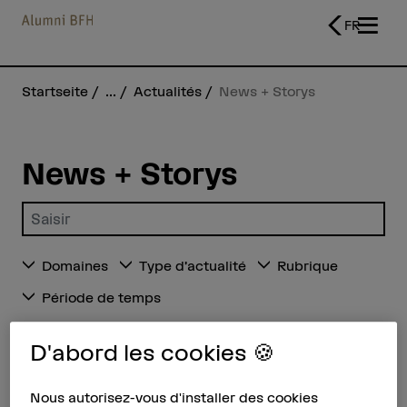
FR
Startseite
...
Actualités
News + Storys
News + Storys
Saisir un terme
Domaines
Type d’actualité
Rubrique
Période de temps
D'abord les cookies 🍪
4
News + Storys
Nous autorisez-vous d'installer des cookies