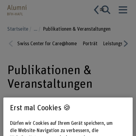
DE
Startseite
...
Publikationen & Veranstaltungen
Swiss Center for Care@home
Porträt
Leistungsangeb
Prev
Nex
ious
t
Publikationen &
Veranstaltungen
Erst mal Cookies 🍪
Auf dieser Seite finden Sie
ausgewählte Fachpublikationen,
Dürfen wir Cookies auf Ihrem Gerät speichern, um
Artikel und Studien vom SCC, der BFH
die Website-Navigation zu verbessern, die