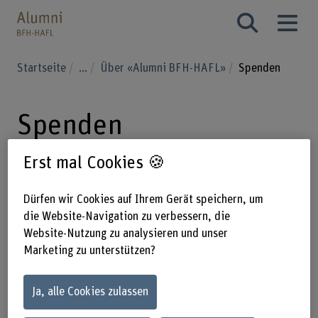
Startseite
...
Über «Alumni BFH-HAFL»
Spenden
Spenden
Erst mal Cookies 🍪
Unterstützen Sie eine lebendige
Dürfen wir Cookies auf Ihrem Gerät speichern, um
Zukunft der Branchen von Agrar-,
die Website-Navigation zu verbessern, die
Forst- und
Website-Nutzung zu analysieren und unser
Lebensmittelwissenschaften!
Marketing zu unterstützen?
Bei Bedarf stellen wir gerne eine
Ja, alle Cookies zulassen
Spendenquittung aus.