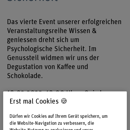
Das vierte Event unserer erfolgreichen
Veranstaltungsreihe Wissen &
geniessen dreht sich um
Psychologische Sicherheit. Im
Genussteil widmen wir uns der
Degustation von Kaffee und
Schokolade.
18.03.2025, 18.00 Uhr – Quimbaya
Erst mal Cookies 🍪
Atelier, c/o Dazwischen,
Mühlemattstrasse 50, 3007 Bern
Dürfen wir Cookies auf Ihrem Gerät speichern, um
die Website-Navigation zu verbessern, die