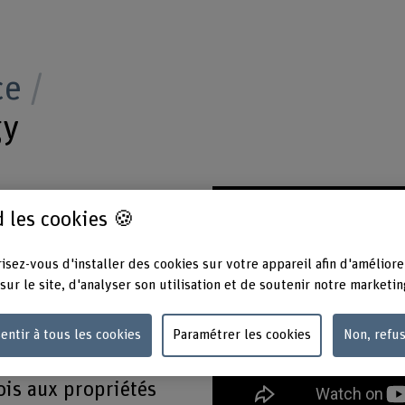
ce
gy
is, ingénieur-e civil-
 les cookies 🍪
iaux et vous souhaitez
ces sur l’utilisation
isez-vous d'installer des cookies sur votre appareil afin d'améliore
sur le site, d'analyser son utilisation et de soutenir notre marketin
mps ou à temps
entir à tous les cookies
Paramétrer les cookies
Non, refu
sez dans les
ois aux propriétés