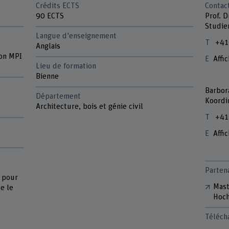
Crédits ECTS
Contac
90 ECTS
Prof. D
Studie
Langue d'enseignement
+41
Anglais
on MPI
Affic
Lieu de formation
Bienne
Barbor
Département
Koordin
Architecture, bois et génie civil
+41
Affic
Parten
a pour
Mast
e le
Hoch
Téléch