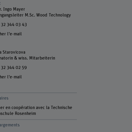
t
r. Ingo Mayer
ngangsleiter M.Sc. Wood Technology
 32 344 03 43
her l'e-mail
a Starovicova
atorin & wiss. Mitarbeiterin
 32 344 02 59
her l'e-mail
aires
er en coopération avec la Technische
schule Rosenheim
argements