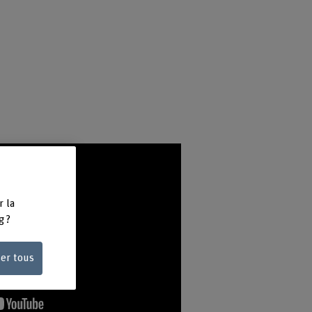
r la
g ?
ser tous