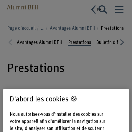
FR
Page d'accueil
...
Avantages Alumni BFH
Prestations
Avantages Alumni BFH
Prestations
Bulletin d'inform
Prev
Nex
ious
t
Prestations
En tant qu'ancien-ne étudiant-e de la
D'abord les cookies 🍪
BFH, vous bénéficiez des offres et
prestations attractives suivantes.
Nous autorisez-vous d'installer des cookies sur
votre appareil afin d'améliorer la navigation sur
le site, d'analyser son utilisation et de soutenir