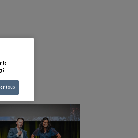
r la
g ?
ser tous