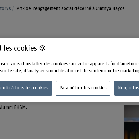
Storys
Prix de l'engagement social décerné à Cinthya Hayoz
ement social décerné à
 les cookies 🍪
isez-vous d'installer des cookies sur votre appareil afin d'améliore
sur le site, d'analyser son utilisation et de soutenir notre marketin
le prix de l'engagement social a été décerné à
entir à tous les cookies
Paramétrer les cookies
Non, refu
 Alumni EHSM.