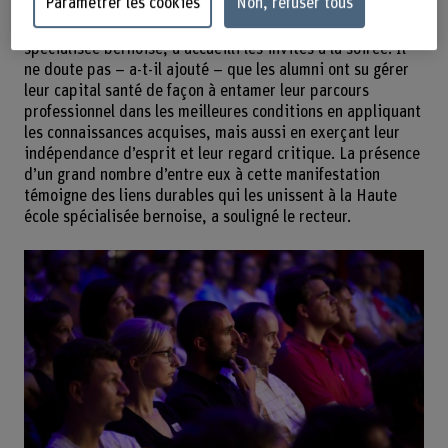
Paramétrer les cookies
Non, refuser tous
La santé est un bien précieux: c’est par ces mots que le
Prof. Herbert Binggeli, recteur de la Haute école
spécialisée bernoise, a accueilli les invités à la soirée. Il
ne doute pas – a-t-il ajouté – que les alumni ont su gérer
leur capital santé de façon à entamer leur parcours
professionnel dans les meilleures conditions en appliquant
les connaissances acquises, mais aussi en exerçant leur
indépendance d’esprit et leur regard critique. La présence
d’un grand nombre d’entre eux à cette manifestation
témoigne des liens durables qui les unissent à la Haute
école spécialisée bernoise, a souligné le recteur.