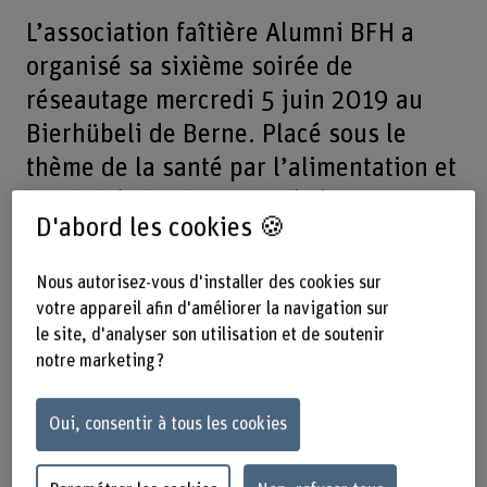
L’association faîtière Alumni BFH a
organisé sa sixième soirée de
réseautage mercredi 5 juin 2019 au
Bierhübeli de Berne. Placé sous le
thème de la santé par l’alimentation et
l’activité physique, cet événement a
D'abord les cookies 🍪
réuni quelque 250 alumni, étudiant-e-
s et enseignant-e-s. Au programme:
Nous autorisez-vous d'installer des cookies sur
des conférences passionnantes et un
votre appareil afin d'améliorer la navigation sur
concert exclusif du groupe Carrousel.
le site, d'analyser son utilisation et de soutenir
notre marketing ?
Le 05.06.2019, de 17h30 jusqu'à 22h
Oui, consentir à tous les cookies
– Neubrückstrasse 43, 3012 Berne