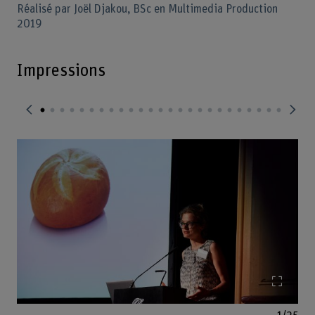
Réalisé par Joël Djakou, BSc en Multimedia Production
2019
Impressions
Agrandir l'image
Agrand