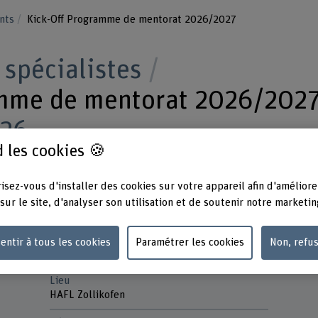
nts
Kick-Off Programme de mentorat 2026/2027
spécialistes
amme de mentorat 2026/202
026
 les cookies 🍪
usqu'à 21h – HAFL Zollikofen
isez-vous d'installer des cookies sur votre appareil afin d'améliore
sur le site, d'analyser son utilisation et de soutenir notre marketin
entir à tous les cookies
Paramétrer les cookies
Non, refu
Lieu
HAFL Zollikofen