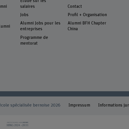
Etude sur les
umni
salaires
Contact
Jobs
Profil + Organisation
Alumni Jobs pour les
Alumni BFH Chapter
alumni
entreprises
China
Programme de
mentorat
école spécialisée bernoise 2026
Impressum
Informations ju