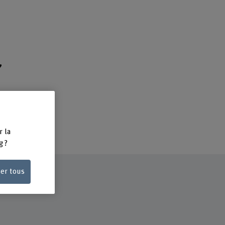
7
r la
g ?
ser tous