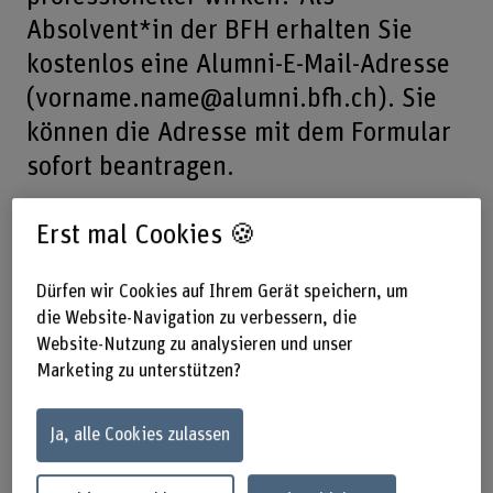
Absolvent*in der BFH erhalten Sie
kostenlos eine Alumni-E-Mail-Adresse
(vorname.name@alumni.bfh.ch). Sie
können die Adresse mit dem Formular
sofort beantragen.
Diese E-Mail-Weiterleitungsadresse ist kein
Erst mal Cookies 🍪
eigenständiges E-Mail-Konto. Die ankommenden
Nachrichten werden an Ihre private oder geschäftliche E-
Dürfen wir Cookies auf Ihrem Gerät speichern, um
Mail-Adresse weitergeleitet.
die Website-Navigation zu verbessern, die
Website-Nutzung zu analysieren und unser
Marketing zu unterstützen?
Art der Kontaktangaben
Ja, alle Cookies zulassen