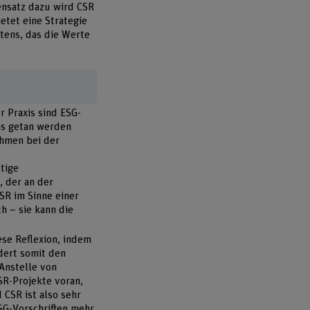
ensatz dazu wird CSR
etet eine Strategie
tens, das die Werte
r Praxis sind ESG-
as getan werden
ehmen bei der
tige
 der an der
SR im Sinne einer
h – sie kann die
ese Reflexion, indem
dert somit den
Anstelle von
SR-Projekte voran,
 CSR ist also sehr
SG-Vorschriften mehr