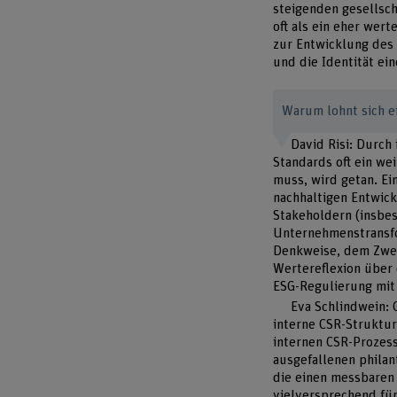
steigenden gesellsch
oft als ein eher wer
zur Entwicklung des
und die Identität e
Warum lohnt sich 
David Risi: Durch
Standards oft ein w
muss, wird getan. Ei
nachhaltigen Entwick
Stakeholdern (insbes
Unternehmenstransfo
Denkweise, dem Zwec
Wertereflexion über 
ESG-Regulierung mit
Eva Schlindwein: 
interne CSR-Struktu
internen CSR-Prozess
ausgefallenen phila
die einen messbaren 
vielversprechend für