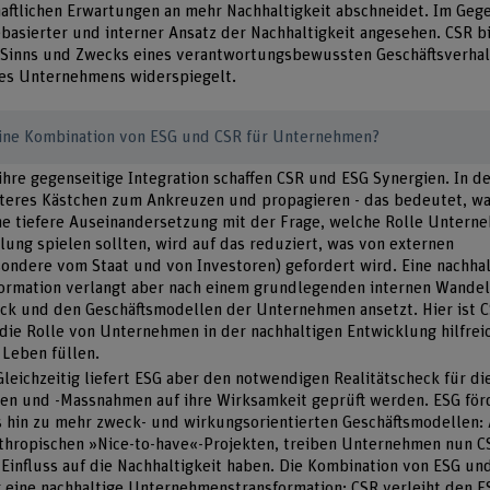
aftlichen Erwartungen an mehr Nachhaltigkeit abschneidet. Im Geg
tebasierter und interner Ansatz der Nachhaltigkeit angesehen. CSR bi
 Sinns und Zwecks eines verantwortungsbewussten Geschäftsverhal
ines Unternehmens widerspiegelt.
eine Kombination von ESG und CSR für Unternehmen?
 ihre gegenseitige Integration schaffen CSR und ESG Synergien. In de
eiteres Kästchen zum Ankreuzen und propagieren - das bedeutet, w
ne tiefere Auseinandersetzung mit der Frage, welche Rolle Untern
lung spielen sollten, wird auf das reduziert, was von externen
ondere vom Staat und von Investoren) gefordert wird. Eine nachhal
rmation verlangt aber nach einem grundlegenden internen Wandel,
k und den Geschäftsmodellen der Unternehmen ansetzt. Hier ist C
die Rolle von Unternehmen in der nachhaltigen Entwicklung hilfreic
 Leben füllen.
Gleichzeitig liefert ESG aber den notwendigen Realitätscheck für di
ren und -Massnahmen auf ihre Wirksamkeit geprüft werden. ESG för
 hin zu mehr zweck- und wirkungsorientierten Geschäftsmodellen: 
nthropischen »Nice-to-have«-Projekten, treiben Unternehmen nun C
Einfluss auf die Nachhaltigkeit haben. Die Kombination von ESG und
 eine nachhaltige Unternehmenstransformation: CSR verleiht den E