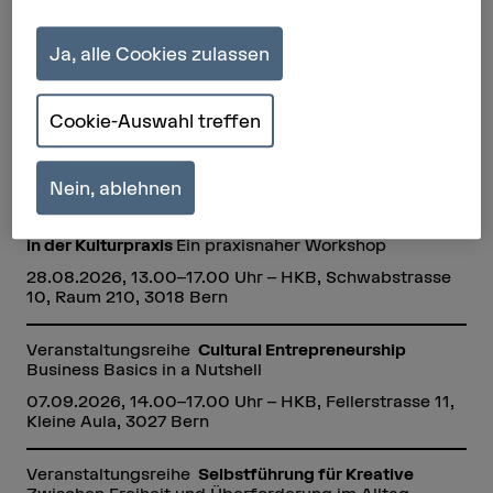
Zeitraum
Ja, alle Cookies zulassen
8
Veranstaltungen
Cookie-Auswahl treffen
Nein, ablehnen
Veranstaltungsreihe
Creative Impact: Nachhaltigkeit
in der Kulturpraxis
Ein praxisnaher Workshop
28.08.2026, 13.00–17.00 Uhr – HKB, Schwabstrasse
10, Raum 210, 3018 Bern
Veranstaltungsreihe
Cultural Entrepreneurship
Business Basics in a Nutshell
07.09.2026, 14.00–17.00 Uhr – HKB, Fellerstrasse 11,
Kleine Aula, 3027 Bern
Veranstaltungsreihe
Selbstführung für Kreative