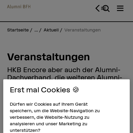
DE
Startseite
...
Aktuell
Veranstaltungen
Veranstaltungen
HKB Encore aber auch der Alumni-
Dachverband, die weiteren Alumni-
Vereine und die Berner
Erst mal Cookies 🍪
Fachhochschule bieten eine Vielzahl
von spannenden Veranstaltungen
Dürfen wir Cookies auf Ihrem Gerät
für ehemalige Studierende.
speichern, um die Website-Navigation zu
verbessern, die Website-Nutzung zu
analysieren und unser Marketing zu
Suchbegriff eingeben
unterstützen?