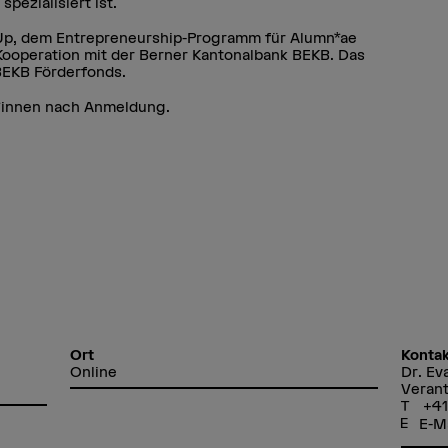
pezialisiert ist.
rtUp, dem Entrepreneurship-Programm für Alumn*ae
Kooperation mit der Berner Kantonalbank BEKB. Das
 BEKB Förderfonds.
*innen nach Anmeldung.
Ort
Kontak
Online
Dr. Ev
Verant
+41
E-M