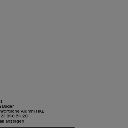
t
a Bader
wortliche Alumni HKB
 31 848 54 20
ail anzeigen