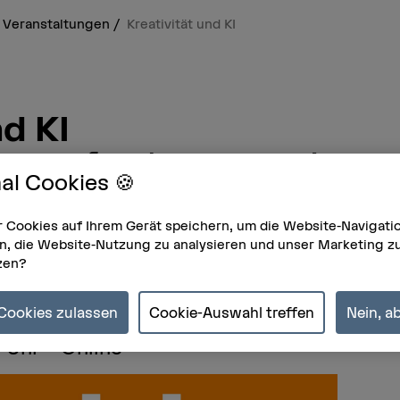
Veranstaltungen
Kreativität und KI
nd KI
erausforderungen im
al Cookies 🍪
r Cookies auf Ihrem Gerät speichern, um die Website-Navigati
en Überblick über die Rechte und Pflichte
n, die Website-Nutzung zu analysieren und unser Marketing z
Er ist Teil von ArtUp, dem Entrepreneurshi
zen?
*ae – eine Zusammenarbeit mit der Berne
e Cookies zulassen
Cookie-Auswahl treffen
Nein, a
 Uhr – Online