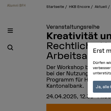
Startseite
HKB Encore
Aktuell
Veranstaltungsreihe
Kreativität u
Rechtliche H
Erst m
Arbeitsalltag
Dürfen wi
Der Workshop bietet ein
verbesser
bei der Nutzung von KI. 
unterstüt
Programm für HKB Alumn
Kantonalbank.
Ja, all
24.04.2025, 12.30–14.00