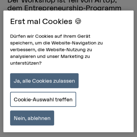
dem Entrepreneurship-Programm
für HKB Alumn*ae – eine
Erst mal Cookies 🍪
Zusammenarbeit mit der Berner
Kantonalbank.
Dürfen wir Cookies auf Ihrem Gerät
speichern, um die Website-Navigation zu
30.04.2026, 9.00–17.00 Uhr – HKB,
verbessern, die Website-Nutzung zu
Grosse Aula, Fellerstrasse 11, 3027
analysieren und unser Marketing zu
Bern
unterstützen?
Ja, alle Cookies zulassen
Cookie-Auswahl treffen
Nein, ablehnen