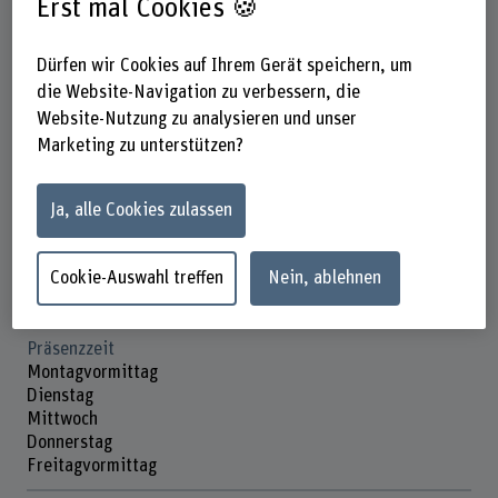
Erst mal Cookies 🍪
Dürfen wir Cookies auf Ihrem Gerät speichern, um
die Website-Navigation zu verbessern, die
Hansjürg Jäger
Website-Nutzung zu analysieren und unser
Dozent Agrarpolitik und -märkte
Marketing zu unterstützen?
Ja, alle Cookies zulassen
Kontakt
+41 31 848 68 76
Cookie-Auswahl treffen
Nein, ablehnen
E-Mail anzeigen
Präsenzzeit
Montagvormittag
Dienstag
Mittwoch
Donnerstag
Freitagvormittag