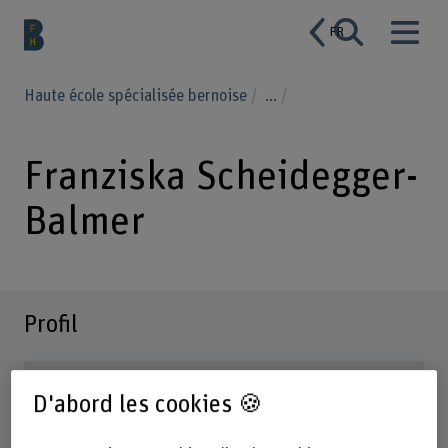
FR
Haute école spécialisée bernoise
...
Franziska Scheidegger-
Balmer
Profil
D'abord les cookies 🍪