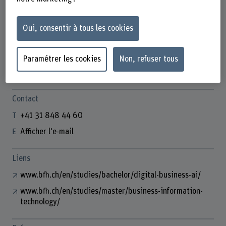
Oui, consentir à tous les cookies
Prof. Reto Jud
Studiengangsleiter
Paramétrer les cookies
Non, refuser tous
Contact
+41 31 848 44 60
Afficher l'e-mail
Liens
www.bfh.ch/en/studies/bachelor/digital-business-ai/
www.bfh.ch/en/studies/master/business-information-
technology/