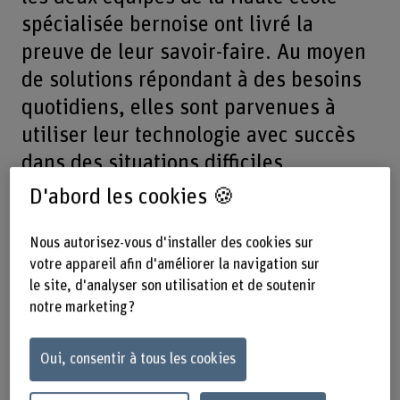
spécialisée bernoise ont livré la
preuve de leur savoir-faire. Au moyen
de solutions répondant à des besoins
quotidiens, elles sont parvenues à
utiliser leur technologie avec succès
dans des situations difficiles.
D'abord les cookies 🍪
L'essentiel en bref
Nous autorisez-vous d'installer des cookies sur
votre appareil afin d'améliorer la navigation sur
La HESB a participé avec deux équipes au
le site, d'analyser son utilisation et de soutenir
Cybathlon de l'ETH Zurich.
notre marketing ?
L'équipe HESB-FAIR a remporté le prix du jury
avec son robot d'assistance pour son design
innovant, convivial et proche de la pratique.
Oui, consentir à tous les cookies