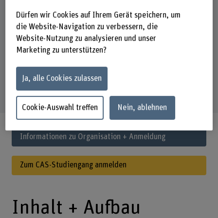
Die Durchführungsdaten finden Sie unter Organisation und
Dürfen wir Cookies auf Ihrem Gerät speichern, um
Anmeldung.
die Website-Navigation zu verbessern, die
Website-Nutzung zu analysieren und unser
Kontakt
Studienorganisation Weiterbildung Gesundheit
Marketing zu unterstützen?
+41 31 848 45 45
E-Mail anzeigen
Ja, alle Cookies zulassen
Cookie-Auswahl treffen
Nein, ablehnen
Informationen zu Organisation + Anmeldung
Zum CAS-Studiengang anmelden
Inhalt + Aufbau