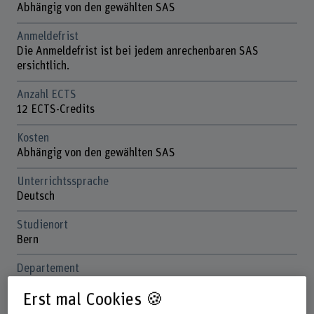
Abhängig von den gewählten SAS
Anmeldefrist
Die Anmeldefrist ist bei jedem anrechenbaren SAS
ersichtlich.
Anzahl ECTS
12 ECTS-Credits
Kosten
Abhängig von den gewählten SAS
Unterrichtssprache
Deutsch
Studienort
Bern
Departement
Gesundheit
Erst mal Cookies 🍪
Nächste Durchführung