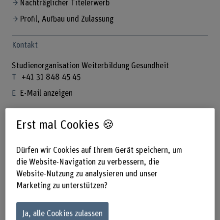
Nachträglicher Titelerwerb
Profil, Aufbau und Zulassung
Kontakt
Studienorganisation Weiterbildung Gesundheit
+41 31 848 45 45
E-Mail anzeigen
Erst mal Cookies 🍪
Weiterbildungsangebot
Dürfen wir Cookies auf Ihrem Gerät speichern, um
die Website-Navigation zu verbessern, die
Website-Nutzung zu analysieren und unser
Marketing zu unterstützen?
Certificate of Advanced Studies (CAS)
Ja, alle Cookies zulassen