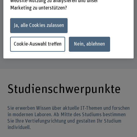
Website-Nutzung zu analysieren und unser
Dozent
Marketing zu unterstützen?
+41 32 321 63 34
E-Mail anzeigen
Ja, alle Cookies zulassen
Cookie-Auswahl treffen
Nein, ablehnen
Download
Studienführer
(PDF, 1 MB)
Studienschwerpunkte
Sie erwerben Wissen über aktuelle IT-Themen und forschen
in modernen Laboren. Ab Mitte des Studiums bestimmen
Sie Ihre Vertiefungsrichtung und gestalten Ihr Studium
individuell.