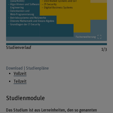
Bild v
Studienverlauf
1/3
Download | Studienpläne
Vollzeit
Teilzeit
Studienmodule
Das Studium ist aus Lerneinheiten, den so genannten