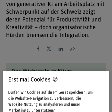
von generativer KI am Arbeitsplatz mit
Schwerpunkt auf der Schweiz zeigt
deren Potenzial für Produktivität und
Kreativität – doch organisatorische
Hürden bremsen die Integration.
Teilen
Das Wichtigste in Kürze
Erst mal Cookies 🍪
Fast zwei Drittel der Befragten verwenden
generative KI wöchentlich oder öfter,
Dürfen wir Cookies auf Ihrem Gerät speichern, um
hauptsächlich für Textbearbeitung,
die Website-Navigation zu verbessern, die
Programmierung und Wissensaneignung.
Die Hauptvorteile liegen in der
Website-Nutzung zu analysieren und unser
Effizienzsteigerung und der Förderung kreativer
Marketing zu unterstützen?