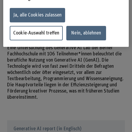
Prozesse.
Organisatorische Hürden bremsen die
Ja, alle Cookies zulassen
vollständige Integration der Technologie am
Arbeitsplatz.
Cookie-Auswahl treffen
Nein, ablehnen
Eine Untersuchung des Generative AI Lab der Berner
Fachhochschule mit 106 Teilnehmer*innen beleuchtet die
berufliche Nutzung von Generative AI (GenAI). Die
Technologie wird von fast zwei Dritteln der Befragten
wöchentlich oder öfter eingesetzt, vor allem zur
Textbearbeitung, Programmierung und Wissensaneignung.
Die Hauptvorteile liegen in der Effizienzsteigerung und
Förderung kreativer Prozesse, was mit früheren Studien
übereinstimmt.
Generative AI report (in Englisch)