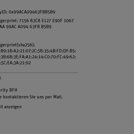
yID: 0x99ACA09463FBB5B9
ngerprint: 7156 83C8 E127 E90F 1067
AA 99AC A094 63FB B5B9
ngerprint(sha256):
:B9:18:A2:21:07:2C:58:35:4B:FD:DF:B5:
:3B:68:3E:FA:A1:24:14:C0:70:FC:49:62:
:5C:EA:3A:21:92
t
urity BFH
e kontaktieren Sie uns per Mail.
il anzeigen