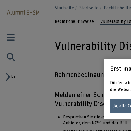
Startseite
Startseite
Rechtliche H
Rechtliche Hinweise
Vulnerability 
Vulnerability D
Erst ma
Rahmenbedingungen und R
DE
Dürfen wir
die Websit
Melden einer Schwachstell
Vulnerability Disclosure, 
Ja, alle 
Besprechen Sie die entdeckte Sic
Anbieter, dem NCSC und der BFH.