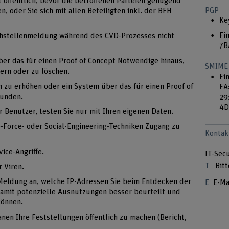
 öffentlich, bevor die betroffenen Parteien genügend
PGP
, oder Sie sich mit allen Beteiligten inkl. der BFH
Ke
Fi
achstellenmeldung während des CVD-Prozesses nicht
7B
ber das für einen Proof of Concept Notwendige hinaus,
SMIME
ern oder zu löschen.
Fi
en zu erhöhen oder ein System über das für einen Proof of
FA
kunden.
29
4D
er Benutzer, testen Sie nur mit Ihren eigenen Daten.
e-Force- oder Social-Engineering-Techniken Zugang zu
Kontak
ice-Angriffe.
IT-Sec
Bitt
r Viren.
 Meldung an, welche IP-Adressen Sie beim Entdecken der
E-Ma
amit potenzielle Ausnutzungen besser beurteilt und
können.
lanen Ihre Feststellungen öffentlich zu machen (Bericht,