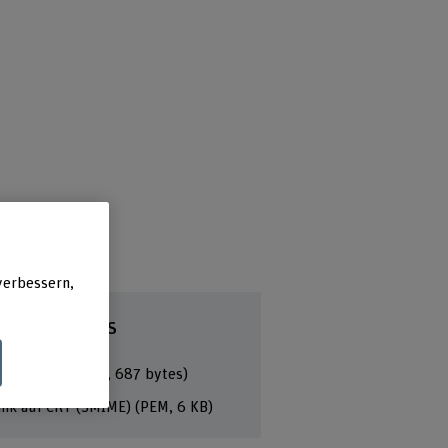
verbessern,
chtige Links
ink auf PGP
(ASC, 687 bytes)
ink auf CRT (SMIME)
(PEM, 6 KB)