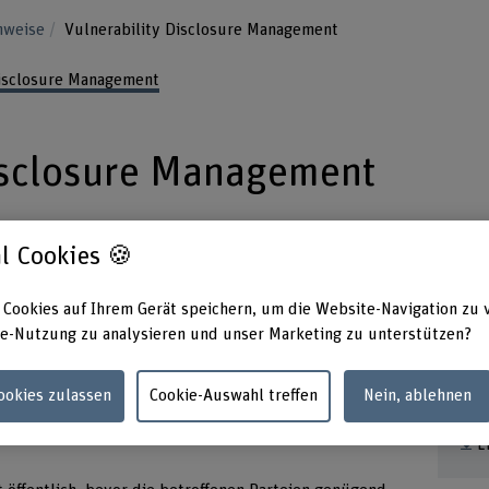
inweise
Vulnerability Disclosure Management
Disclosure Management
isclosure Management
l Cookies 🍪
egeln
 Cookies auf Ihrem Gerät speichern, um die Website-Navigation zu 
e-Nutzung zu analysieren und unser Marketing zu unterstützen?
e (Coordinated
Wi
CVD)
Cookies zulassen
Cookie-Auswahl treffen
Nein, ablehnen
L
herheitslücke während des CVD-Prozesses nur mit dem
L