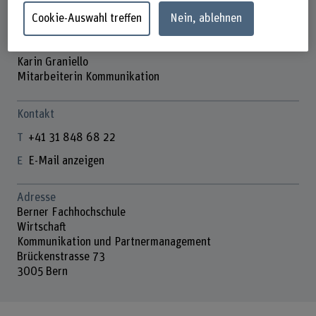
Cookie-Auswahl treffen
Nein, ablehnen
Karin Graniello
Mitarbeiterin Kommunikation
Kontakt
+41 31 848 68 22
E-Mail anzeigen
Adresse
Berner Fachhochschule
Wirtschaft
Kommunikation und Partnermanagement
Brückenstrasse 73
3005 Bern