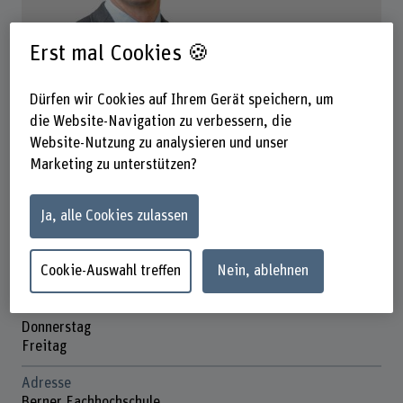
Erst mal Cookies 🍪
Prof. Martin Geiser
Fachgruppenleiter
Dürfen wir Cookies auf Ihrem Gerät speichern, um
die Website-Navigation zu verbessern, die
Website-Nutzung zu analysieren und unser
Kontakt
Marketing zu unterstützen?
+41 32 344 03 63
E-Mail anzeigen
Ja, alle Cookies zulassen
Präsenzzeit
Cookie-Auswahl treffen
Nein, ablehnen
Montag
Dienstag
Mittwoch
Donnerstag
Freitag
Adresse
Berner Fachhochschule