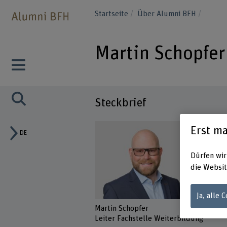
Startseite
Über Alumni BFH
Martin Schopfer
Steckbrief
Erst ma
DE
Dürfen wir
die Websit
Ja, alle 
Martin Schopfer
Leiter Fachstelle Weiterbildung