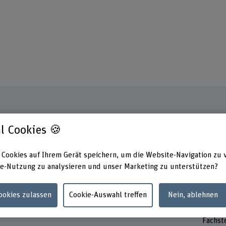
l Cookies 🍪
Kontakt
Präsen
Monta
+41 31 848 43 07
Dienst
 Cookies auf Ihrem Gerät speichern, um die Website-Navigation zu 
Mittwo
E-Mail anzeigen
e-Nutzung zu analysieren und unser Marketing zu unterstützen?
Donner
Adress
Cookies zulassen
Cookie-Auswahl treffen
Nein, ablehnen
Berner
Vizere
Fachst