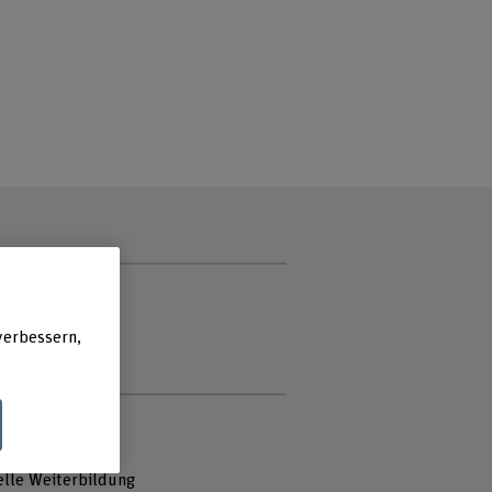
zzeit
g
ag
verbessern,
ch
stag
e
 Fachhochschule
ktorat Lehre
elle Weiterbildung