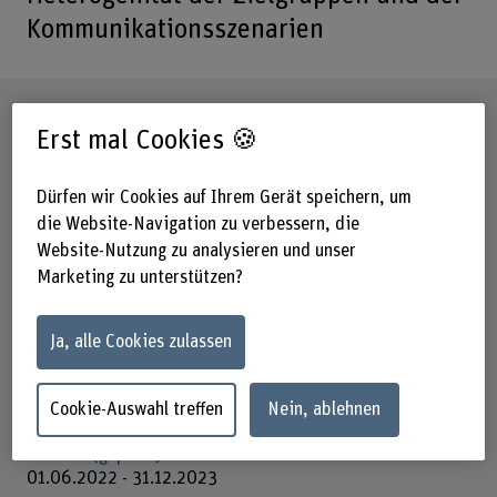
Kommunikationsszenarien
Steckbrief
Erst mal Cookies 🍪
Beteiligte Departemente
Dürfen wir Cookies auf Ihrem Gerät speichern, um
Hochschule der Künste Bern
die Website-Navigation zu verbessern, die
Institut(e)
Website-Nutzung zu analysieren und unser
Institute of Design Research
Marketing zu unterstützen?
Forschungseinheit(en)
Environmental Communication Design
Ja, alle Cookies zulassen
Förderorganisation
Cookie-Auswahl treffen
Nein, ablehnen
Andere
Laufzeit (geplant)
01.06.2022 - 31.12.2023