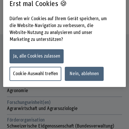
besteht kein empirisch-fundiertes
Erst mal Cookies 🍪
Wissen über die Konsequenzen einer
Dürfen wir Cookies auf Ihrem Gerät speichern, um
Scheidung.
die Website-Navigation zu verbessern, die
Website-Nutzung zu analysieren und unser
Marketing zu unterstützen?
Steckbrief
Ja, alle Cookies zulassen
Beteiligte Departemente
Hochschule für Agrar-, Forst- und
Lebensmittelwissenschaften
Cookie-Auswahl treffen
Nein, ablehnen
Institut(e)
Agronomie
Forschungseinheit(en)
Agrarwirtschaft und Agrarsoziologie
Förderorganisation
Schweizerische Eidgenossenschaft (Bundesverwaltung)