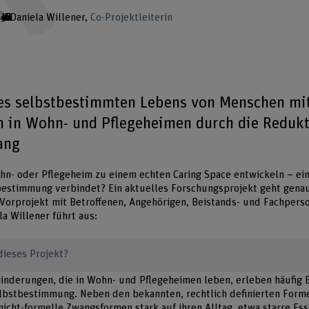
Daniela Willener
Co-Projektleiterin
es selbstbestimmten Lebens von Menschen mi
 in Wohn- und Pflegeheimen durch die Redukt
ang
ohn- oder Pflegeheim zu einem echten Caring Space entwickeln – ei
bestimmung verbindet? Ein aktuelles Forschungsprojekt geht genau
 Vorprojekt mit Betroffenen, Angehörigen, Beistands- und Fachpers
la Willener führt aus:
ieses Projekt?
inderungen, die in Wohn- und Pflegeheimen leben, erleben häufig 
Selbstbestimmung. Neben den bekannten, rechtlich definierten For
 nicht-formelle Zwangsformen stark auf ihren Alltag, etwa starre Es