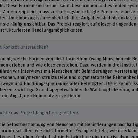
ufe. Diese Formen sind bisher kaum beschrieben und es fehlen syst
. Zudem zeigt sich, dass vertretungsberechtigte Personen eine zen
len: Ihr Einbezug ist uneinheitlich, ihre Aufgaben sind oft unklar, u
 sie häufig unsichtbar. Das Projekt reagiert auf diesen dringenden 
 strukturierten Handlungsmöglichkeiten.
kt konkret untersuchen?
rsucht, welche Formen von nicht-formellem Zwang Menschen mit Be
en erleben und wie diese entstehen. Dazu werden in drei Institut
führen wir Interviews mit Menschen mit Behinderungen, vertretung
rsonen, analysieren strukturelle und organisatorische Rahmenbed
gswege und Handlungsspielräume aller Beteiligten. Die Erkenntnis
bei eine wichtige Grundlage; etwa fehlende Wahlmöglichkeiten, un
 die Angst, den Heimplatz zu verlieren.
hte das Projekt längerfristig leisten?
, die Selbstbestimmung von Menschen mit Behinderungen nachhaltig
darüber schaffen, wie nicht-formeller Zwang entsteht, wie er erka
ionen bestehen. Zentral ist die Entwicklung einer praxisnahen, ge