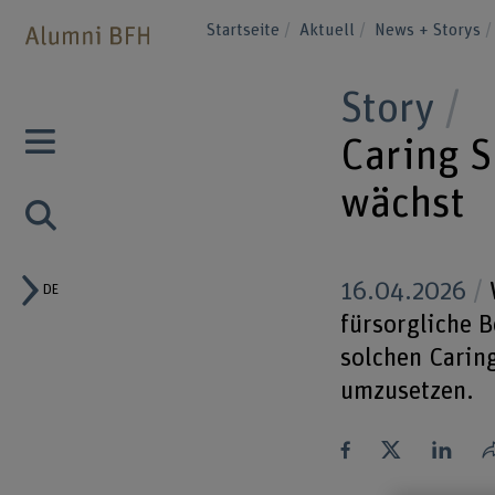
Startseite
Aktuell
News + Storys
Story
Caring S
wächst
16.04.2026
W
DE
fürsorgliche 
solchen Carin
umzusetzen.