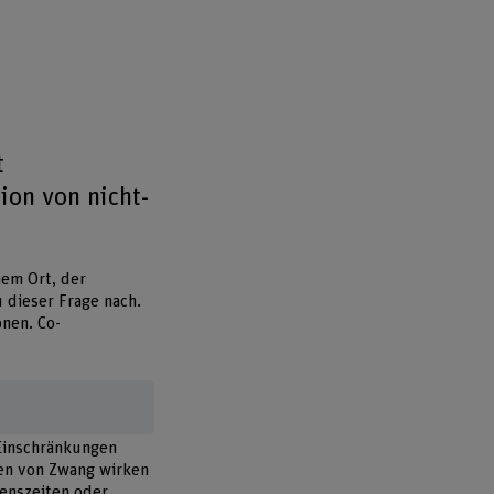
t
ion von nicht-
nem Ort, der
 dieser Frage nach.
onen. Co-
Einschränkungen
men von Zwang wirken
senszeiten oder