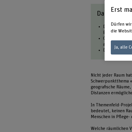
Erst ma
Das Wichtig
Dürfen wir
Das Themenfeld
die Websit
Beziehungen m
Caring Spaces
auch digitale
Ja, alle 
Drei Projekte 
Nicht jeder Raum hat
Schwerpunktthema «C
geografische Räume,
Distanzen ermöglich
In Themenfeld-Proje
bedeutet, keinen Rau
Menschen in Pflege- 
Welche räumlichen V