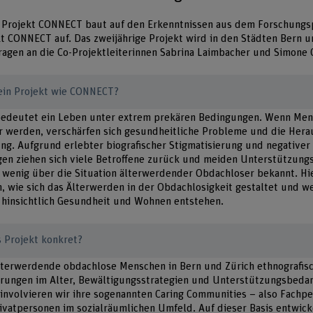
re Projekt CONNECT baut auf den Erkenntnissen aus dem Forschung
 CONNECT auf. Das zweijährige Projekt wird in den Städten Bern u
ragen an die Co-Projektleiterinnen Sabrina Laimbacher und Simone
ein Projekt wie CONNECT?
bedeutet ein Leben unter extrem prekären Bedingungen. Wenn Men
er werden, verschärfen sich gesundheitliche Probleme und die Her
ng. Aufgrund erlebter biografischer Stigmatisierung und negativer
gen ziehen sich viele Betroffene zurück und meiden Unterstützung
 wenig über die Situation älterwerdender Obdachloser bekannt. Hi
, wie sich das Älterwerden in der Obdachlosigkeit gestaltet und w
 hinsichtlich Gesundheit und Wohnen entstehen.
 Projekt konkret?
terwerdende obdachlose Menschen in Bern und Zürich ethnografisch
rungen im Alter, Bewältigungsstrategien und Unterstützungsbedar
 involvieren wir ihre sogenannten Caring Communities – also Fachpe
ivatpersonen im sozialräumlichen Umfeld. Auf dieser Basis entwic