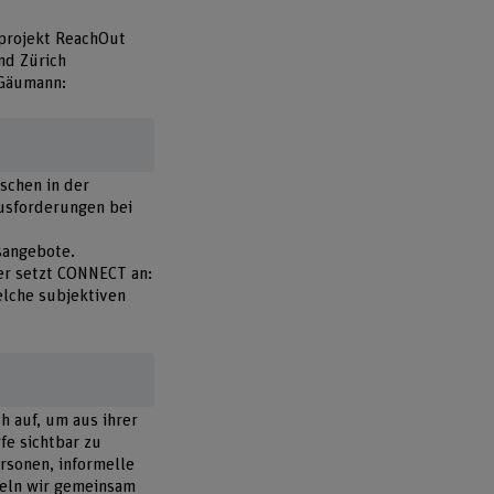
sprojekt ReachOut
nd Zürich
 Gäumann:
schen in der
ausforderungen bei
sangebote.
er setzt CONNECT an:
elche subjektiven
 auf, um aus ihrer
fe sichtbar zu
rsonen, informelle
keln wir gemeinsam