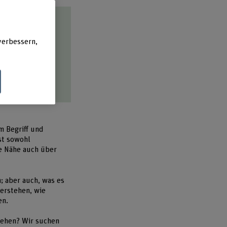
verbessern,
rsorgliche
nschaften aber
 können.
m Begriff und
st sowohl
ie Nähe auch über
; aber auch, was es
verstehen, wie
en.
gehen? Wir suchen