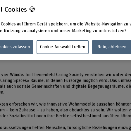
l Cookies 🍪
ste in Kürze
 Cookies auf Ihrem Gerät speichern, um die Website-Navigation zu 
 Caring Society forscht zu Caring Spaces – zu Räumen, in denen fü
e-Nutzung zu analysieren und unser Marketing zu unterstützen?
öglich sind.
 umfassen geografische Räume wie neue Wohnformen, soziale Gemei
 Begegnungsräume.
Cookies zulassen
Cookie-Auswahl treffen
Nein, ablehnen
zeigen auf, in welcher Bandbreite Caring Spaces verstanden werden
 vier Wände. Im Themenfeld Caring Society verstehen wir unter de
aring Spaces» Räume, in denen Fürsorge möglich wird. Das umfas
 als auch soziale Gemeinschaften und digitale Begegnungsräume, d
en.
kten erforschen wir, wie innovative Wohnmodelle aussehen könnten
m – kein Zuhause – zu haben, also obdachlos zu sein. Wir wollen 
oder Sozialinstitutionen ihre Rechte selbstbestimmt ausüben könn
oraussetzungen helfen Menschen, fürsorgliche Beziehungen einzu