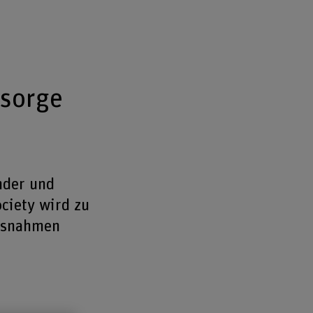
rsorge
nder und
ciety wird zu
assnahmen