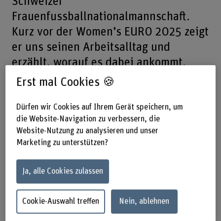
Schweizer
Frauenfussballnationalmannschaft.
Kurz vor der Women’s EURO 2025 zeigt
er uns seinen Arbeitsalltag und
erzählt, worauf es dabei ankommt.
Erst mal Cookies 🍪
Teilen
Dürfen wir Cookies auf Ihrem Gerät speichern, um
die Website-Navigation zu verbessern, die
Website-Nutzung zu analysieren und unser
Das Wichtigste in Kürze
Marketing zu unterstützen?
Sebastien Ross ist BFH-Alumnus. Er hat
Multimedia Production studiert.
Ja, alle Cookies zulassen
Heute arbeitet er als Content Creator für den
Schweizerischen Fussballverband und begleitet
die Frauennationalmannschaft mit seiner
Cookie-Auswahl treffen
Nein, ablehnen
Kamera.
Das Porträt gibt einen Einblick in seinen Alltag