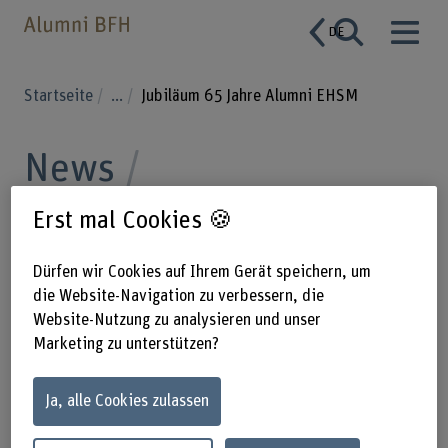
DE
Startseite
...
Jubiläum 65 Jahre Alumni EHSM
News
Jubiläum 65 Jahre
Erst mal Cookies 🍪
Alumni EHSM
Dürfen wir Cookies auf Ihrem Gerät speichern, um
die Website-Navigation zu verbessern, die
Website-Nutzung zu analysieren und unser
20.01.2025
Marketing zu unterstützen?
🎉 65 Jahre Alumni EHSM! 🎓
Ja, alle Cookies zulassen
Rund 30 Personen nahmen an der Besichtigung der Labors
am Lächenplatz teil 🧪🔬 und gut 60 Personen waren am