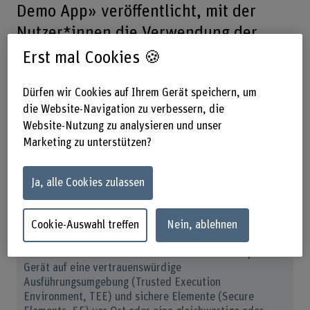
Demo App» veröffentlicht, mit der
Nutzer*innen die Verwendung der
«Android Protected Confirmation» auf
Erst mal Cookies 🍪
ihrem Pixel-Gerät testen können. So
Dürfen wir Cookies auf Ihrem Gerät speichern, um
können sie aus erster Hand
die Website-Navigation zu verbessern, die
Erfahrungen sammeln und sogar durch
Website-Nutzung zu analysieren und unser
die Teilnahme an einer interaktiven
Marketing zu unterstützen?
Umfrage Veränderungen anstossen.
Ja, alle Cookies zulassen
Gewisse Rechenprozesse erfordern ein zusätzliches
Sicherheitsniveau, das standardmässige Software-
Cookie-Auswahl treffen
Nein, ablehnen
Ausführungsumgebungen möglicherweise nicht bieten
können. In solchen Fällen kann die EUDI-Wallet je nach
Gerät auf eine vertrauenswürdige
Ausführungsumgebung (Trusted Execution
Environment, TEE) und sichere Elemente (Secure