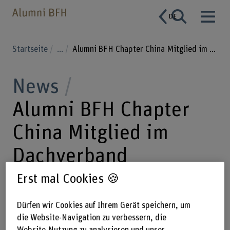
DE
Startseite
...
Alumni BFH Chapter China Mitglied im Dachverband
News
Alumni BFH Chapter
China Mitglied im
Dachverband
Erst mal Cookies 🍪
15.06.2021
Nun ist es offiziell – das
Dürfen wir Cookies auf Ihrem Gerät speichern, um
neu gegründete Alumni BFH Chapter
die Website-Navigation zu verbessern, die
Website-Nutzung zu analysieren und unser