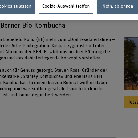
Cookies zulassen
Cookie-Auswahl treffen
Nein, ablehnen
d Berner Bio-Kombucha
n Liebefeld Köniz (BE) mehr zum «Drahtesel» erfahren –
der Arbeitsintegration. Kaspar Gyger ist Co-Leiter
nd Alumnus der BFH. Er wird uns in einer Führung die
en und das dahinterliegende Konzept vorstellen.
 auch für Genuss gesorgt. Steven Rosa, Gründer der
änkemarke «Stanley Kombucha» und ebenfalls BFH-
r Kombuchas. In einem kurzen Referat wirft er dabei
ündung und was seither geschah. Danach dürfen die
Lust und Laune degustiert werden.
Jetz