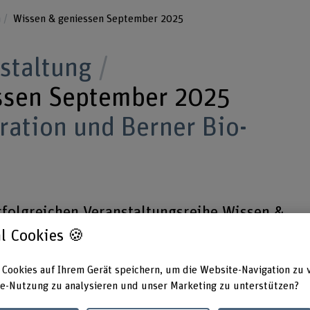
n
Wissen & geniessen September 2025
nstaltung
ssen September 2025
ration und Berner Bio-
erfolgreichen Veranstaltungsreihe Wissen &
erufliche Integration. Im Genussteil widmen w
l Cookies 🍪
gesunden Trendgetränks Kombucha.
 Cookies auf Ihrem Gerät speichern, um die Website-Navigation zu 
e-Nutzung zu analysieren und unser Marketing zu unterstützen?
estaurant Dreigänger, Waldeggstrasse 27, 30