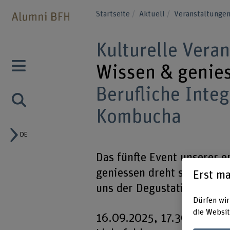
Startseite
Aktuell
Veranstaltunge
Kulturelle Vera
Wissen & genie
Berufliche Integ
Kombucha
DE
Das fünfte Event unserer 
geniessen dreht sich um B
Erst ma
uns der Degustation des 
Dürfen wir
die Websit
16.09.2025, 17.30 Uhr – R