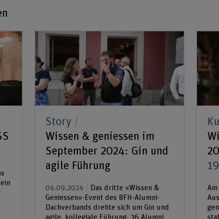
en
Story
Ku
SS
Wissen & geniessen im
Wi
September 2024: Gin und
2
agile Führung
19
as
 ein
04.09.2024
Das dritte «Wissen &
Am 
r
Geniessen»-Event des BFH-Alumni-
Aus
Dachverbands drehte sich um Gin und
gen
agile, kollegiale Führung. 36 Alumni
sta