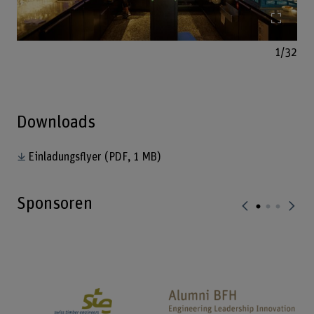
Bild v
1/32
Downloads
Einladungsflyer
(PDF, 1 MB)
Sponsoren