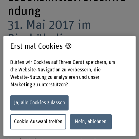
ndung
31. Mai 2017 im
Bierhübeli
Erst mal Cookies 🍪
Dürfen wir Cookies auf Ihrem Gerät speichern, um
Der 4. Netzwerk-Abend von Alumni
die Website-Navigation zu verbessern, die
BFH zum Thema «Flasche statt Tonne –
Website-Nutzung zu analysieren und unser
innovative Lösungen gegen die
Marketing zu unterstützen?
Lebensmittelverschwendung» war ein
Erfolg. 280 Teilnehmende lauschten
Ja, alle Cookies zulassen
den Inputreferaten und der Live-Band.
Cookie-Auswahl treffen
Nein, ablehnen
31.05.2017, 17.30–22.00 Uhr –