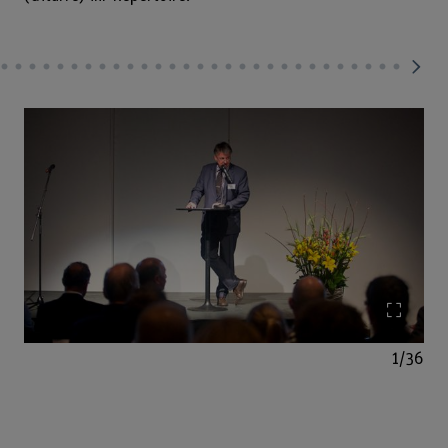
Bild v
1/36