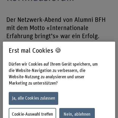
Der Netzwerk-Abend von Alumni BFH
mit dem Motto «Internationale
Erfahrung bringt’s» war ein Erfolg.
Rund 120 ehemalige Studierende und
Erst mal Cookies 🍪
Dozierende nahmen am ersten BFH-
weiten Alumni-Anlass im
Dürfen wir Cookies auf Ihrem Gerät speichern, um
Kornhausforum teil.
die Website-Navigation zu verbessern, die
Website-Nutzung zu analysieren und unser
Marketing zu unterstützen?
04.06.2014, 17.00–22.00 Uhr –
Kornhausforum, Kornhausplatz 18,
Ja, alle Cookies zulassen
3011 Bern
Cookie-Auswahl treffen
Nein, ablehnen
Der Dachverband Alumni BFH lud am Mittwoch, 4. Juni