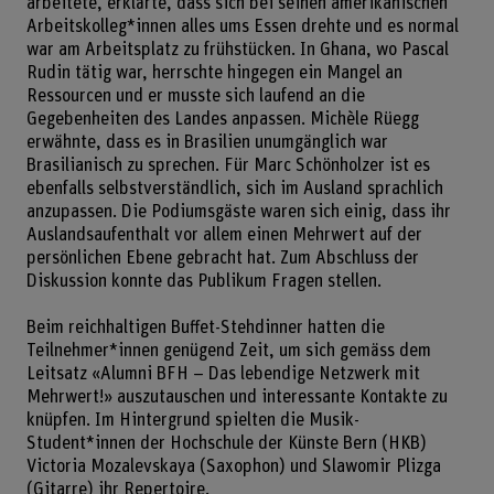
arbeitete, erklärte, dass sich bei seinen amerikanischen
Arbeitskolleg*innen alles ums Essen drehte und es normal
war am Arbeitsplatz zu frühstücken. In Ghana, wo Pascal
Rudin tätig war, herrschte hingegen ein Mangel an
Ressourcen und er musste sich laufend an die
Gegebenheiten des Landes anpassen. Michèle Rüegg
erwähnte, dass es in Brasilien unumgänglich war
Brasilianisch zu sprechen. Für Marc Schönholzer ist es
ebenfalls selbstverständlich, sich im Ausland sprachlich
anzupassen. Die Podiumsgäste waren sich einig, dass ihr
Auslandsaufenthalt vor allem einen Mehrwert auf der
persönlichen Ebene gebracht hat. Zum Abschluss der
Diskussion konnte das Publikum Fragen stellen.
Beim reichhaltigen Buffet-Stehdinner hatten die
Teilnehmer*innen genügend Zeit, um sich gemäss dem
Leitsatz «Alumni BFH – Das lebendige Netzwerk mit
Mehrwert!» auszutauschen und interessante Kontakte zu
knüpfen. Im Hintergrund spielten die Musik-
Student*innen der Hochschule der Künste Bern (HKB)
Victoria Mozalevskaya (Saxophon) und Slawomir Plizga
(Gitarre) ihr Repertoire.