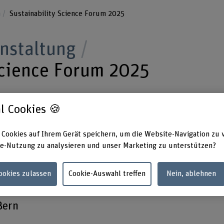
n
Sustainability Science Forum 2025
anstaltung
Science Forum 2025
l Cookies 🍪
 machbare Transformation zur Netto-Null-
 Cookies auf Ihrem Gerät speichern, um die Website-Navigation zu 
bility Science Forum diskutiert Chancen,
e-Nutzung zu analysieren und unser Marketing zu unterstützen?
 mehr Gerechtigkeit, Innovation und
Cookies zulassen
Cookie-Auswahl treffen
Nein, ablehnen
Bern