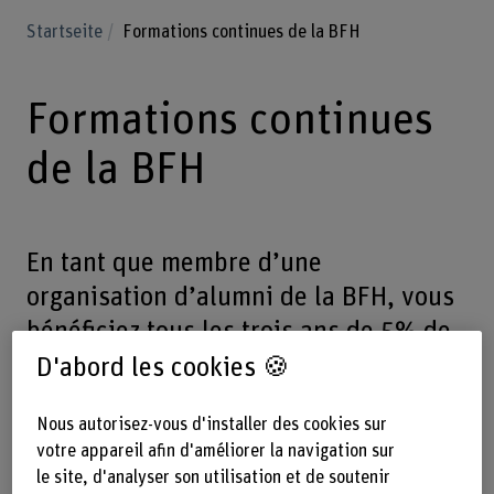
Startseite
Formations continues de la BFH
Formations continues
de la BFH
En tant que membre d’une
organisation d’alumni de la BFH, vous
bénéficiez tous les trois ans de 5% de
réduction sur une sélection de
D'abord les cookies 🍪
formations continues.
Nous autorisez-vous d'installer des cookies sur
votre appareil afin d'améliorer la navigation sur
le site, d'analyser son utilisation et de soutenir
Offre