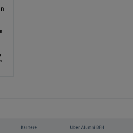
in
n
n
n
Karriere
Über Alumni BFH