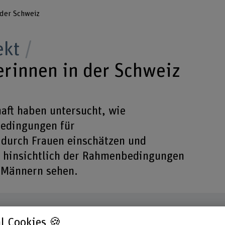
 der Schweiz
ekt
rinnen in der Schweiz
aft haben untersucht, wie
edingungen für
urch Frauen einschätzen und
e hinsichtlich der Rahmenbedingungen
u Männern sehen.
l Cookies 🍪