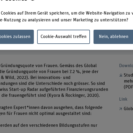
Projektleitung
Partne
Prof. Dr. Susan Müller
Hochsc
 Cookies auf Ihrem Gerät speichern, um die Website-Navigation zu 
e-Nutzung zu analysieren und unser Marketing zu unterstützen?
Projektmitarbeitende
Prof. Dr. Nadine Gurtner
Cookies zulassen
Cookie-Auswahl treffen
Nein, ablehnen
Dr. Jan Keim
Prof. Dr. Susan Müller
ere Gründungsquote von Frauen. Gemäss des Global
Downlo
die Gründungquote von Frauen bei 7.2 %, jene der
Stud
& Wild, 2022). Bei innovations- und
mehr
ungen sind die Unterschiede noch grösser. So sind
(PDF
wiss Start-up Radar aufgeführten Finanzierungsrunden
ie frauengeführt sind (Kyora & Rockinger, 2020).
Link
efragten Expert*innen davon ausgehen, dass folgende
Glob
 für Frauen nicht optimal ausgestaltet sind:
rden auf den verschiedenen Bildungsstufen nur