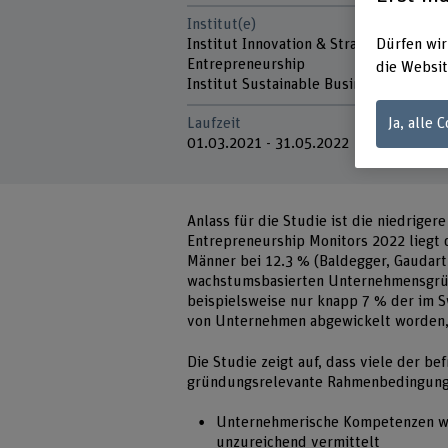
Institut(e)
Institut Innovation & Strategic
Dürfen wir
Entrepreneurship
die Websit
Institut Sustainable Business
Ja, alle 
Laufzeit
01.03.2021 - 31.05.2022
Anlass für die Studie ist die niedrig
Entrepreneurship Monitors 2022 liegt 
Männer bei 12.3 % (Baldegger, Gaudart 
wachstumsbasierten Unternehmensgründ
beispielsweise nur knapp 7 % der im S
von Unternehmen abgewickelt worden, d
Die Studie zeigt auf, dass viele der b
gründungsrelevante Rahmenbedingungen
Unternehmerische Kompetenzen we
unzureichend vermittelt