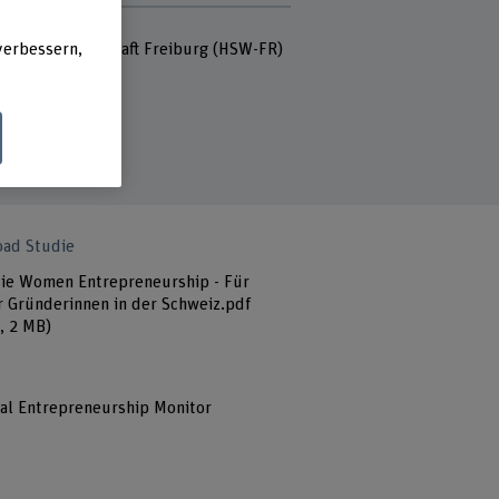
r
hule für Wirtschaft Freiburg (HSW-FR)
verbessern,
ad Studie
ie Women Entrepreneurship - Für
 Gründerinnen in der Schweiz.pdf
, 2 MB)
al Entrepreneurship Monitor